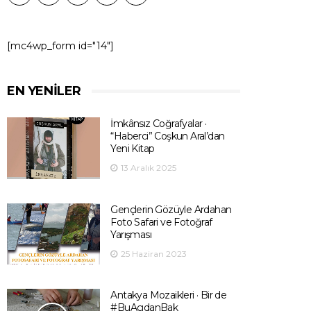
[mc4wp_form id="14"]
EN YENILER
İmkânsız Coğrafyalar ·
“Haberci” Coşkun Aral’dan
Yeni Kitap
13 Aralık 2025
Gençlerin Gözüyle Ardahan
Foto Safari ve Fotoğraf
Yarışması
25 Haziran 2023
Antakya Mozaikleri · Bir de
#BuAçıdanBak