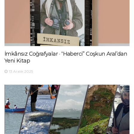
İmkânsız Coğrafyalar · “Haberci” Coşkun Aral’dan
Yeni Kitap
13 Aralık 2025