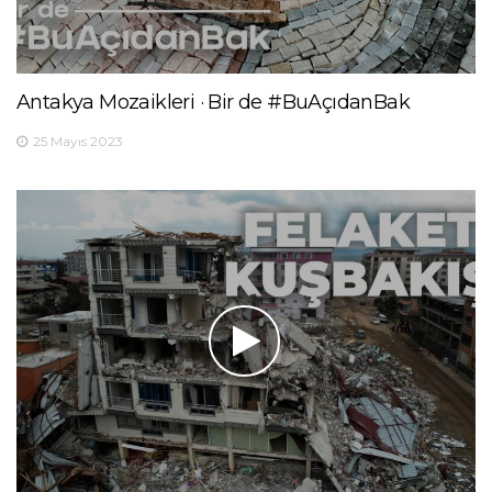
Antakya Mozaikleri · Bir de #BuAçıdanBak
25 Mayıs 2023