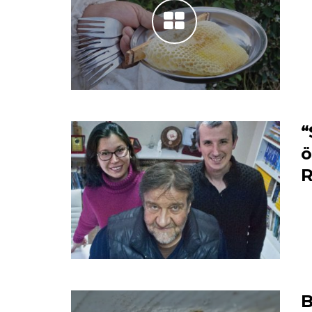
“
ö
R
B