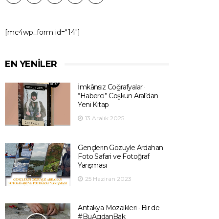
[mc4wp_form id="14"]
EN YENILER
İmkânsız Coğrafyalar ·
“Haberci” Coşkun Aral’dan
Yeni Kitap
13 Aralık 2025
Gençlerin Gözüyle Ardahan
Foto Safari ve Fotoğraf
Yarışması
25 Haziran 2023
Antakya Mozaikleri · Bir de
#BuAçıdanBak