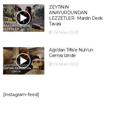
ZEYTİNİN
ANAYURDUNDAN
LEZZETLER · Mardin Derik
Tavası
26 Nisan 2023
Ağrı’dan Tiflis’e Nuh’un
Gemisi İzinde
26 Nisan 2023
[instagram-feed]