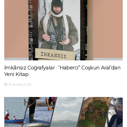
İmkânsız Coğrafyalar · “Haberci” Coşkun Aral’dan
Yeni Kitap
13 Aralık 2025