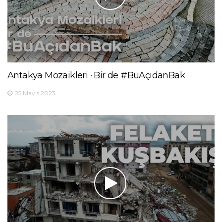
Antakya Mozaikleri · Bir de #BuAçıdanBak
25 Mayıs 2023