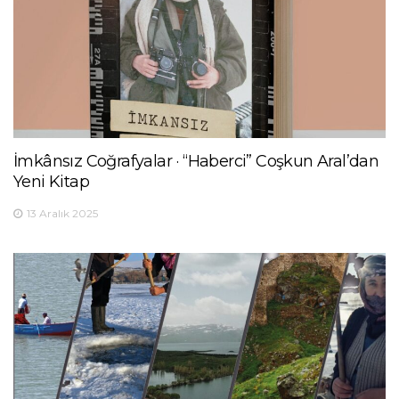
İmkânsız Coğrafyalar · “Haberci” Coşkun Aral’dan
Yeni Kitap
13 Aralık 2025