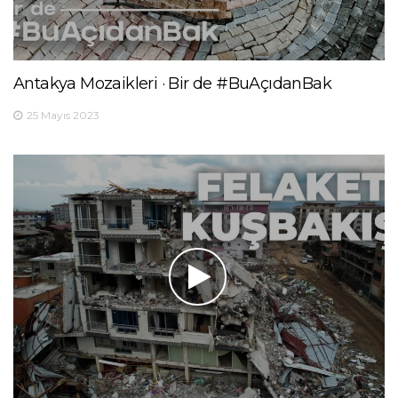
Antakya Mozaikleri · Bir de #BuAçıdanBak
25 Mayıs 2023