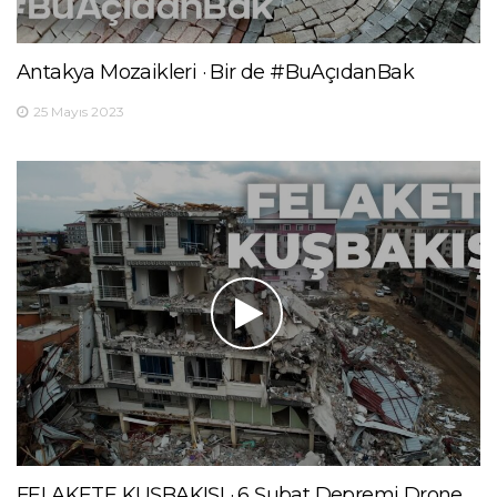
Antakya Mozaikleri · Bir de #BuAçıdanBak
25 Mayıs 2023
FELAKETE KUŞBAKIŞI · 6 Şubat Depremi Drone