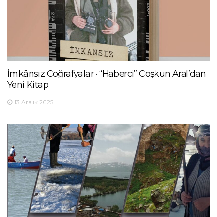
İmkânsız Coğrafyalar · “Haberci” Coşkun Aral’dan
Yeni Kitap
13 Aralık 2025