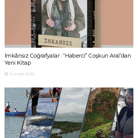
İmkânsız Coğrafyalar · “Haberci” Coşkun Aral’dan
Yeni Kitap
13 Aralık 2025