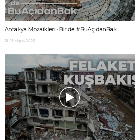
Antakya Mozaikleri · Bir de #BuAçıdanBak
25 Mayıs 2023