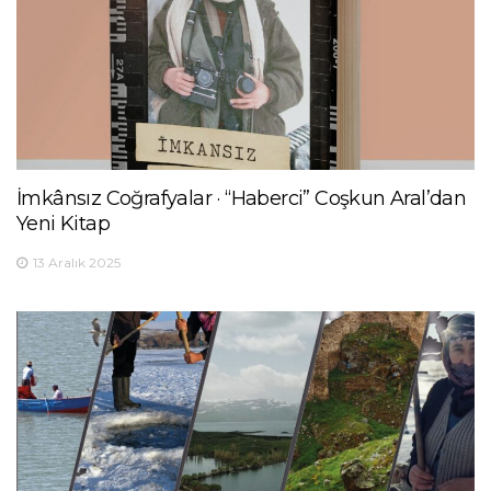
İmkânsız Coğrafyalar · “Haberci” Coşkun Aral’dan
Yeni Kitap
13 Aralık 2025