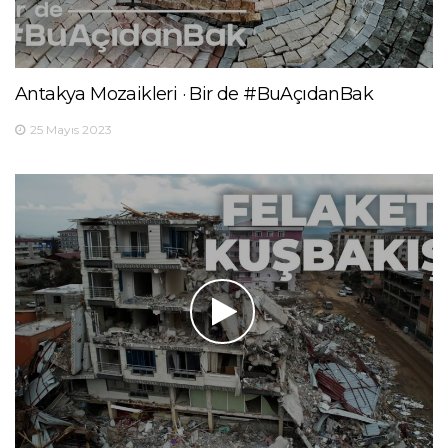
Antakya Mozaikleri · Bir de #BuAçıdanBak
25 Mayıs 2023