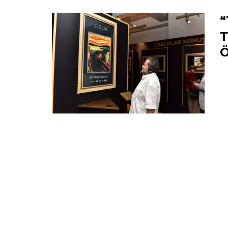
“
T
Ö