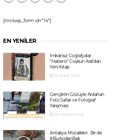
[mc4wp_form id="14"]
EN YENILER
İmkânsız Coğrafyalar ·
“Haberci” Coşkun Aral’dan
Yeni Kitap
13 Aralık 2025
Gençlerin Gözüyle Ardahan
Foto Safari ve Fotoğraf
Yarışması
25 Haziran 2023
Antakya Mozaikleri · Bir de
#BuAçıdanBak