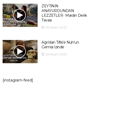
ZEYTİNİN
ANAYURDUNDAN
LEZZETLER · Mardin Derik
Tavası
26 Nisan 2023
Ağrı’dan Tiflis’e Nuh’un
Gemisi İzinde
26 Nisan 2023
[instagram-feed]