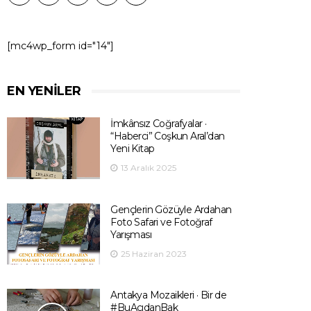
[mc4wp_form id="14"]
EN YENILER
İmkânsız Coğrafyalar ·
“Haberci” Coşkun Aral’dan
Yeni Kitap
13 Aralık 2025
Gençlerin Gözüyle Ardahan
Foto Safari ve Fotoğraf
Yarışması
25 Haziran 2023
Antakya Mozaikleri · Bir de
#BuAçıdanBak