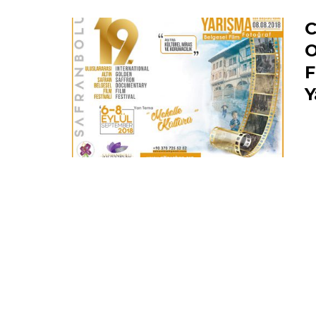
C
O
F
Y