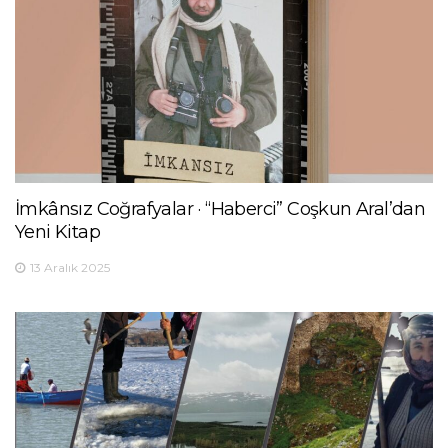
İmkânsız Coğrafyalar · “Haberci” Coşkun Aral’dan
Yeni Kitap
13 Aralık 2025