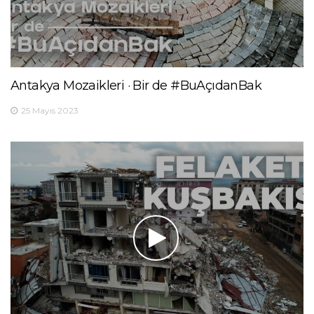
Antakya Mozaikleri · Bir de #BuAçıdanBak
25 Mayıs 2023