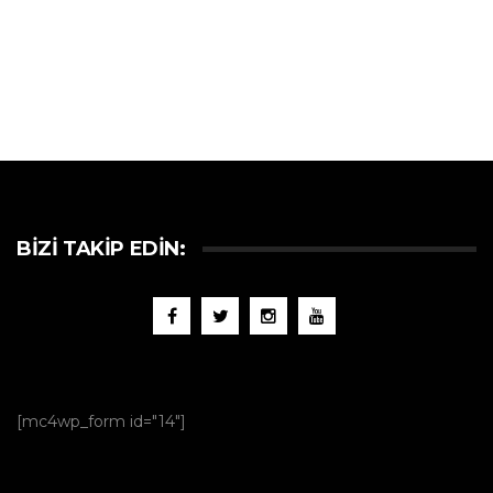
BIZI TAKIP EDIN:
[mc4wp_form id="14"]