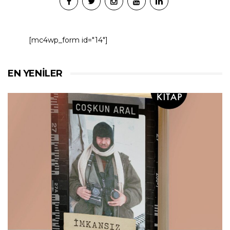
[mc4wp_form id="14"]
EN YENILER