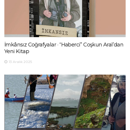
İmkânsız Coğrafyalar · “Haberci” Coşkun Aral’dan
Yeni Kitap
13 Aralık 2025