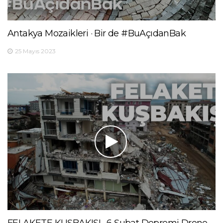
Antakya Mozaikleri · Bir de #BuAçıdanBak
25 Mayıs 2023