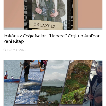
İmkânsız Coğrafyalar · “Haberci” Coşkun Aral’dan
Yeni Kitap
13 Aralık 2025