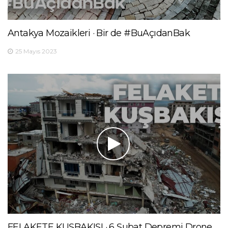
Antakya Mozaikleri · Bir de #BuAçıdanBak
25 Mayıs 2023
FELAKETE KUŞBAKIŞI · 6 Şubat Depremi Drone