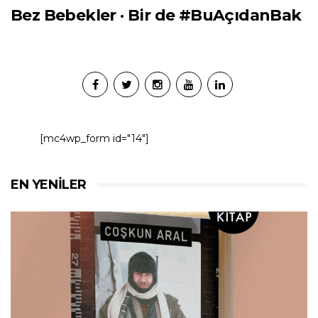
Bez Bebekler · Bir de #BuAçıdanBak
[mc4wp_form id="14"]
EN YENILER