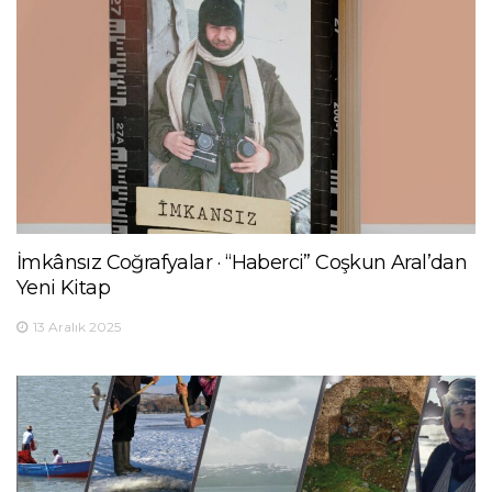
İmkânsız Coğrafyalar · “Haberci” Coşkun Aral’dan
Yeni Kitap
13 Aralık 2025