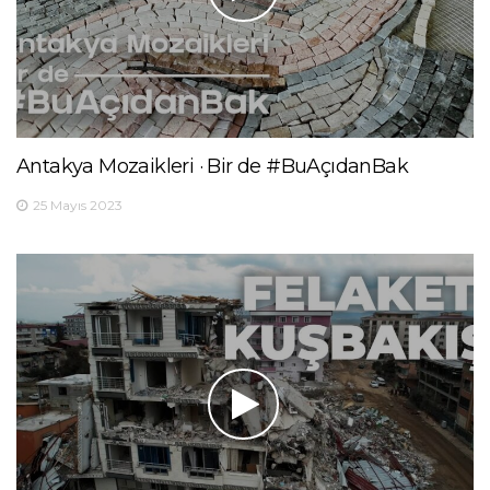
Antakya Mozaikleri · Bir de #BuAçıdanBak
25 Mayıs 2023