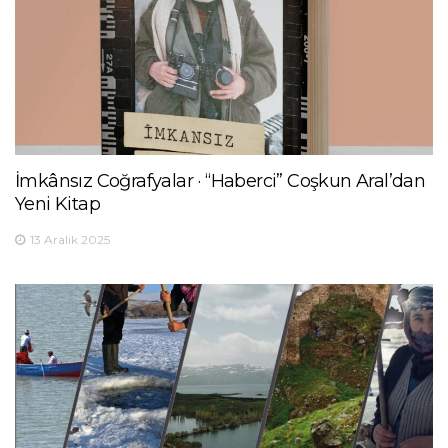
İmkânsız Coğrafyalar · “Haberci” Coşkun Aral’dan
Yeni Kitap
13 Aralık 2025