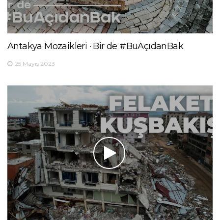
Antakya Mozaikleri · Bir de #BuAçıdanBak
25 Mayıs 2023