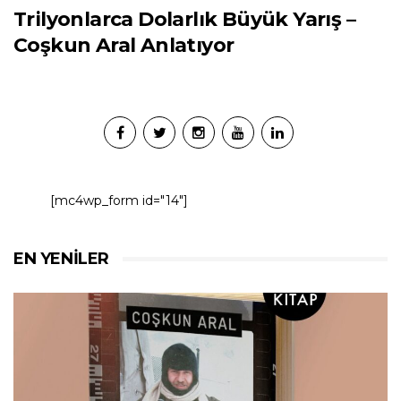
Trilyonlarca Dolarlık Büyük Yarış –
Coşkun Aral Anlatıyor
[mc4wp_form id="14"]
EN YENILER