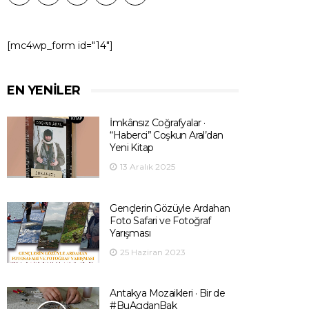
[mc4wp_form id="14"]
EN YENILER
İmkânsız Coğrafyalar ·
“Haberci” Coşkun Aral’dan
Yeni Kitap
13 Aralık 2025
Gençlerin Gözüyle Ardahan
Foto Safari ve Fotoğraf
Yarışması
25 Haziran 2023
Antakya Mozaikleri · Bir de
#BuAçıdanBak