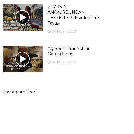
ZEYTİNİN
ANAYURDUNDAN
LEZZETLER · Mardin Derik
Tavası
26 Nisan 2023
Ağrı’dan Tiflis’e Nuh’un
Gemisi İzinde
26 Nisan 2023
[instagram-feed]