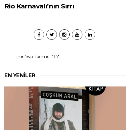
Rio Karnavalı’nın Sırrı
[mc4wp_form id="14"]
EN YENILER