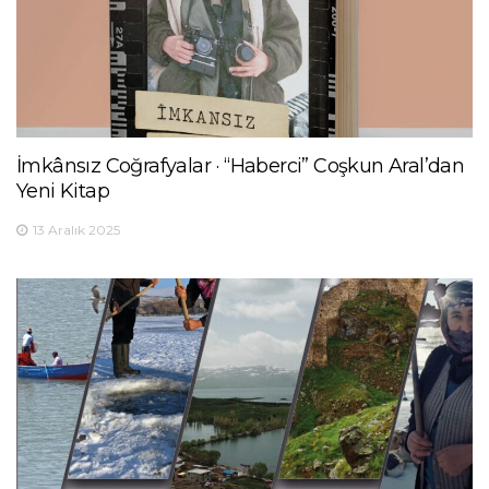
İmkânsız Coğrafyalar · “Haberci” Coşkun Aral’dan
Yeni Kitap
13 Aralık 2025