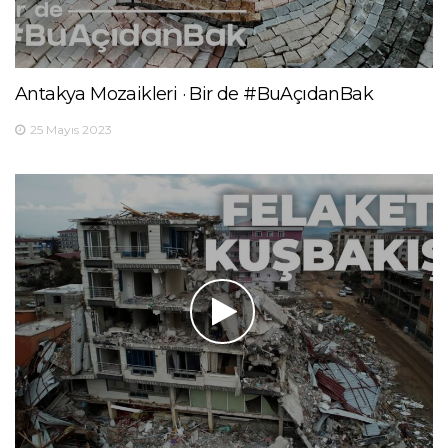
Antakya Mozaikleri · Bir de #BuAçıdanBak
25 Mayıs 2023