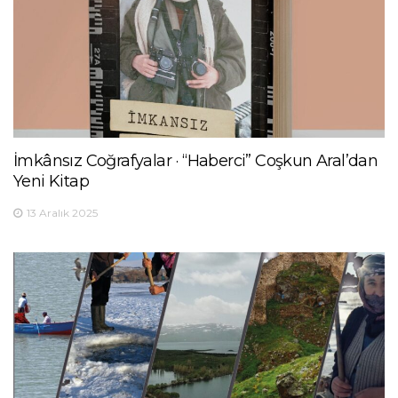
İmkânsız Coğrafyalar · “Haberci” Coşkun Aral’dan
Yeni Kitap
13 Aralık 2025