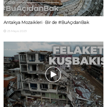
Antakya Mozaikleri · Bir de #BuAçıdanBak
25 Mayıs 2023