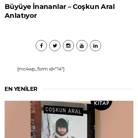
Büyüye İnananlar – Coşkun Aral
Anlatıyor
[mc4wp_form id="14"]
EN YENILER