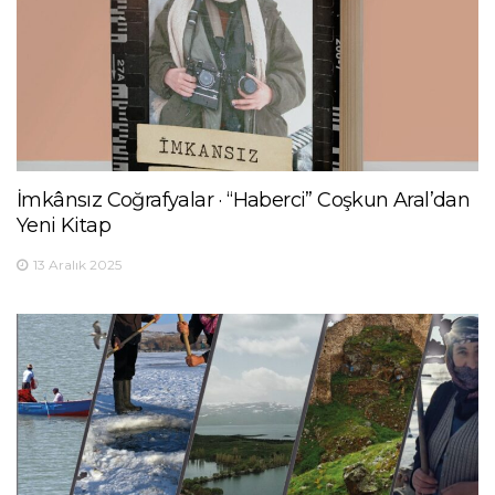
İmkânsız Coğrafyalar · “Haberci” Coşkun Aral’dan
Yeni Kitap
13 Aralık 2025