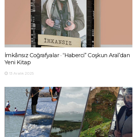
İmkânsız Coğrafyalar · “Haberci” Coşkun Aral’dan
Yeni Kitap
13 Aralık 2025