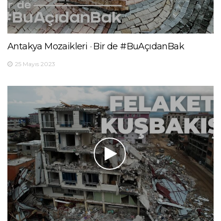
Antakya Mozaikleri · Bir de #BuAçıdanBak
25 Mayıs 2023