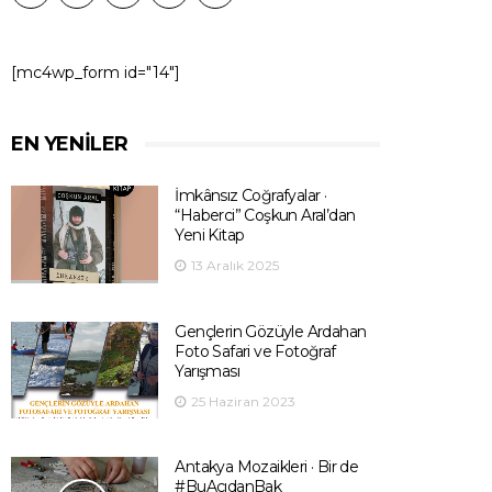
[mc4wp_form id="14"]
EN YENILER
İmkânsız Coğrafyalar ·
“Haberci” Coşkun Aral’dan
Yeni Kitap
13 Aralık 2025
Gençlerin Gözüyle Ardahan
Foto Safari ve Fotoğraf
Yarışması
25 Haziran 2023
Antakya Mozaikleri · Bir de
#BuAçıdanBak