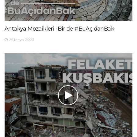
Antakya Mozaikleri · Bir de #BuAçıdanBak
25 Mayıs 2023