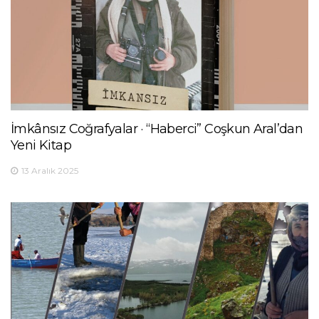
İmkânsız Coğrafyalar · “Haberci” Coşkun Aral’dan
Yeni Kitap
13 Aralık 2025