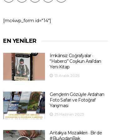
[mc4wp_form id="14"]
EN YENILER
İmkânsız Coğrafyalar ·
“Haberci” Coşkun Aral’dan
Yeni Kitap
13 Aralık 2025
Gençlerin Gözüyle Ardahan
Foto Safari ve Fotoğraf
Yarışması
25 Haziran 2023
Antakya Mozaikleri · Bir de
#BuAçıdanBak