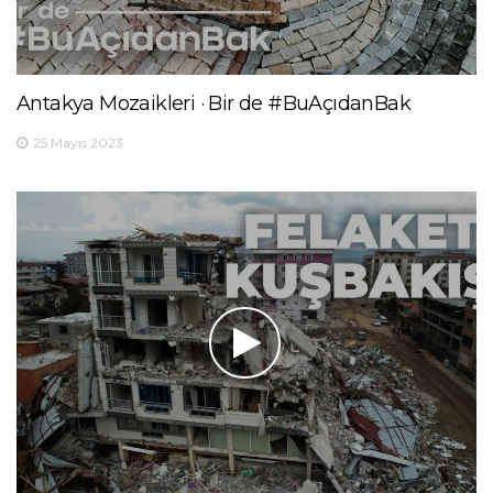
Antakya Mozaikleri · Bir de #BuAçıdanBak
25 Mayıs 2023