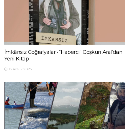
İmkânsız Coğrafyalar · “Haberci” Coşkun Aral’dan
Yeni Kitap
13 Aralık 2025