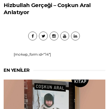
Hizbullah Gerçeği – Coşkun Aral
Anlatıyor
[mc4wp_form id="14"]
EN YENILER