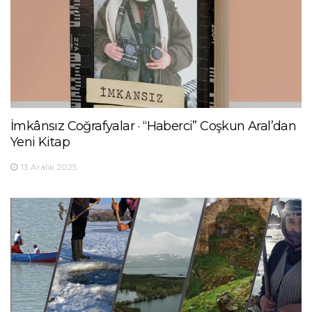
İmkânsız Coğrafyalar · “Haberci” Coşkun Aral’dan
Yeni Kitap
13 Aralık 2025