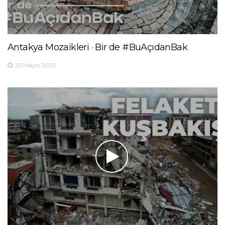
Antakya Mozaikleri · Bir de #BuAçıdanBak
25 Mayıs 2023