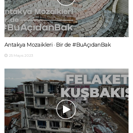
Antakya Mozaikleri · Bir de #BuAçıdanBak
25 Mayıs 2023