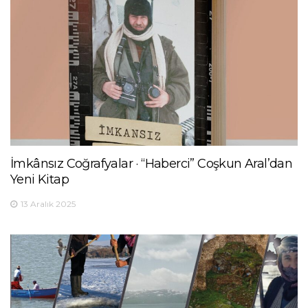
İmkânsız Coğrafyalar · “Haberci” Coşkun Aral’dan
Yeni Kitap
13 Aralık 2025