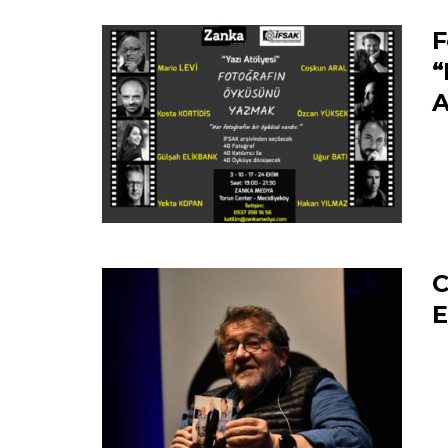
F
“
A
C
E