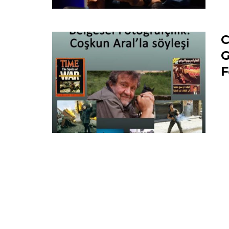
C
G
F