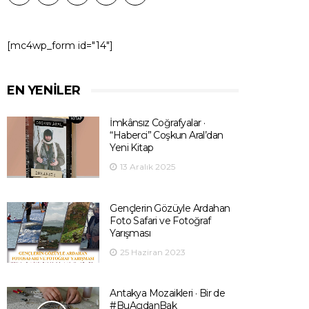
[mc4wp_form id="14"]
EN YENILER
İmkânsız Coğrafyalar ·
“Haberci” Coşkun Aral’dan
Yeni Kitap
13 Aralık 2025
Gençlerin Gözüyle Ardahan
Foto Safari ve Fotoğraf
Yarışması
25 Haziran 2023
Antakya Mozaikleri · Bir de
#BuAçıdanBak