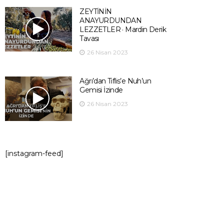
ZEYTİNİN
ANAYURDUNDAN
LEZZETLER · Mardin Derik
Tavası
26 Nisan 2023
Ağrı’dan Tiflis’e Nuh’un
Gemisi İzinde
26 Nisan 2023
[instagram-feed]