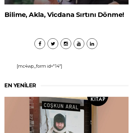
Bilime, Akla, Vicdana Sırtını Dönme!
[mc4wp_form id="14"]
EN YENILER