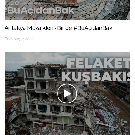
Antakya Mozaikleri · Bir de #BuAçıdanBak
25 Mayıs 2023