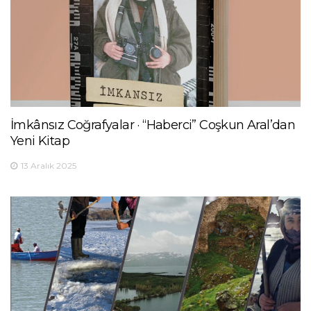
İmkânsız Coğrafyalar · “Haberci” Coşkun Aral’dan
Yeni Kitap
13 Aralık 2025