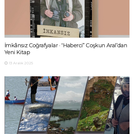
İmkânsız Coğrafyalar · “Haberci” Coşkun Aral’dan
Yeni Kitap
13 Aralık 2025