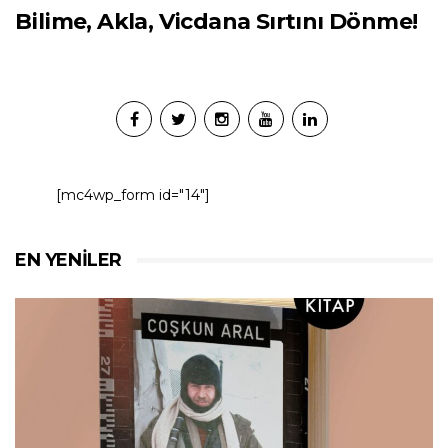
Bilime, Akla, Vicdana Sırtını Dönme!
[mc4wp_form id="14"]
EN YENILER