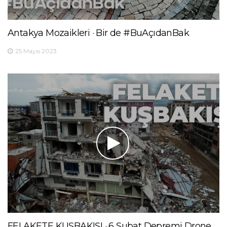
Antakya Mozaikleri · Bir de #BuAçıdanBak
25 Mayıs 2023
FELAKETE KUŞBAKIŞI · 6 Şubat Depremi Drone