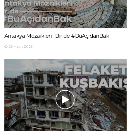
Antakya Mozaikleri · Bir de #BuAçıdanBak
25 Mayıs 2023