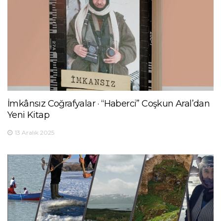
İmkânsız Coğrafyalar · “Haberci” Coşkun Aral’dan
Yeni Kitap
13 Aralık 2025