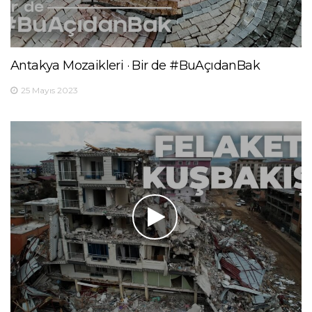
Antakya Mozaikleri · Bir de #BuAçıdanBak
25 Mayıs 2023