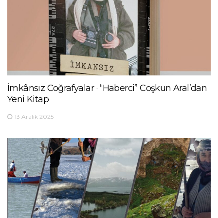
İmkânsız Coğrafyalar · “Haberci” Coşkun Aral’dan
Yeni Kitap
13 Aralık 2025