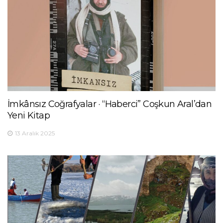
İmkânsız Coğrafyalar · “Haberci” Coşkun Aral’dan
Yeni Kitap
13 Aralık 2025