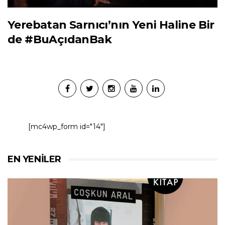
Yerebatan Sarnıcı’nın Yeni Haline Bir
de #BuAçıdanBak
[mc4wp_form id="14"]
EN YENILER