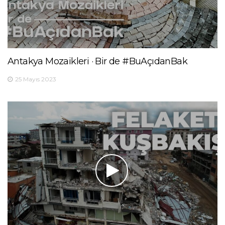
Antakya Mozaikleri · Bir de #BuAçıdanBak
25 Mayıs 2023