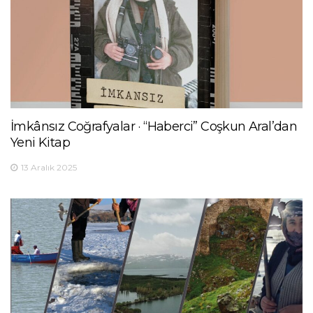
İmkânsız Coğrafyalar · “Haberci” Coşkun Aral’dan
Yeni Kitap
13 Aralık 2025