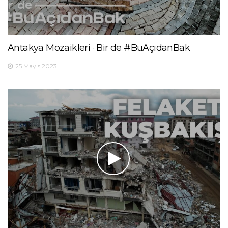
Antakya Mozaikleri · Bir de #BuAçıdanBak
25 Mayıs 2023