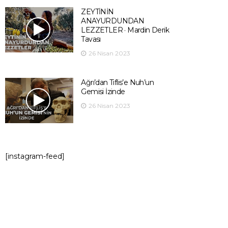
ZEYTİNİN
ANAYURDUNDAN
LEZZETLER · Mardin Derik
Tavası
26 Nisan 2023
Ağrı’dan Tiflis’e Nuh’un
Gemisi İzinde
26 Nisan 2023
[instagram-feed]