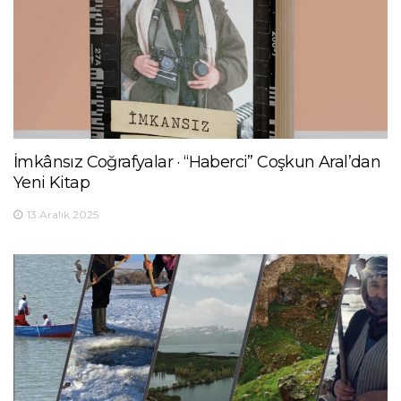
İmkânsız Coğrafyalar · “Haberci” Coşkun Aral’dan
Yeni Kitap
13 Aralık 2025