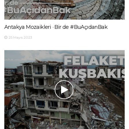
Antakya Mozaikleri · Bir de #BuAçıdanBak
25 Mayıs 2023