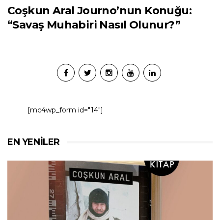
Coşkun Aral Journo’nun Konuğu:
“Savaş Muhabiri Nasıl Olunur?”
[mc4wp_form id="14"]
EN YENILER