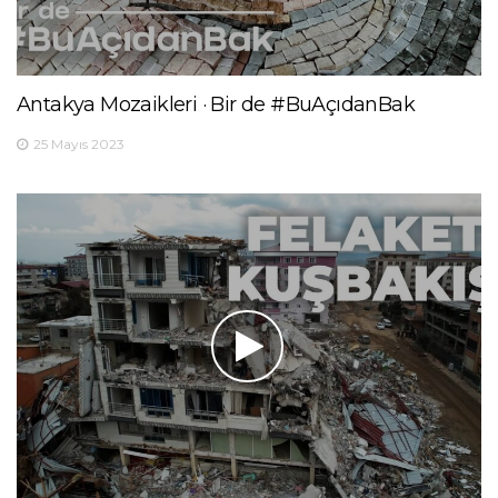
Antakya Mozaikleri · Bir de #BuAçıdanBak
25 Mayıs 2023