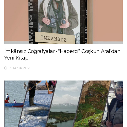
İmkânsız Coğrafyalar · “Haberci” Coşkun Aral’dan
Yeni Kitap
13 Aralık 2025