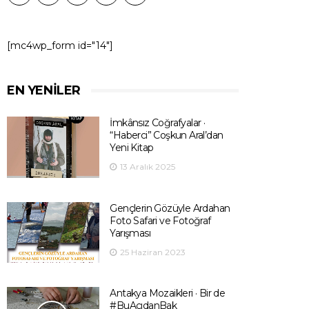
[mc4wp_form id="14"]
EN YENILER
İmkânsız Coğrafyalar ·
“Haberci” Coşkun Aral’dan
Yeni Kitap
13 Aralık 2025
Gençlerin Gözüyle Ardahan
Foto Safari ve Fotoğraf
Yarışması
25 Haziran 2023
Antakya Mozaikleri · Bir de
#BuAçıdanBak