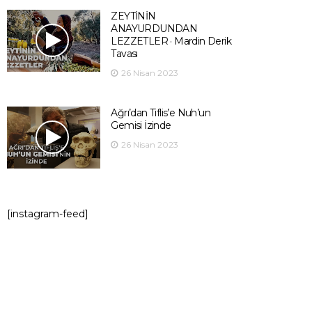
ZEYTİNİN
ANAYURDUNDAN
LEZZETLER · Mardin Derik
Tavası
26 Nisan 2023
Ağrı’dan Tiflis’e Nuh’un
Gemisi İzinde
26 Nisan 2023
[instagram-feed]