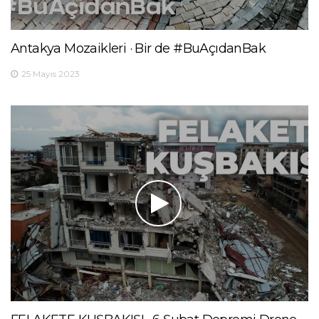
Antakya Mozaikleri · Bir de #BuAçıdanBak
25 Mayıs 2023