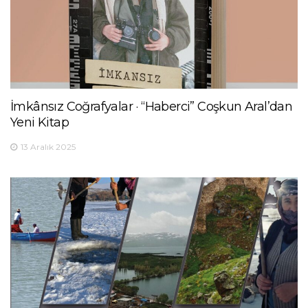
İmkânsız Coğrafyalar · “Haberci” Coşkun Aral’dan
Yeni Kitap
13 Aralık 2025