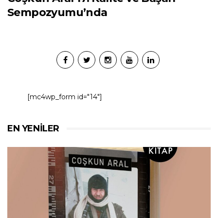
Sempozyumu’nda
[mc4wp_form id="14"]
EN YENILER