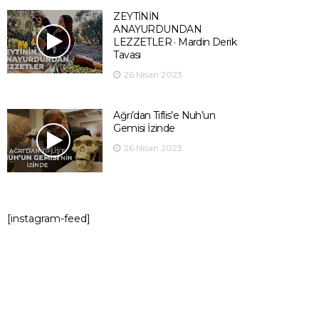
ZEYTİNİN
ANAYURDUNDAN
LEZZETLER · Mardin Derik
Tavası
26 Nisan 2023
Ağrı’dan Tiflis’e Nuh’un
Gemisi İzinde
26 Nisan 2023
[instagram-feed]