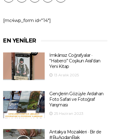
[mc4wp_form id="14"]
EN YENILER
İmkânsız Coğrafyalar ·
“Haberci” Coşkun Aral’dan
Yeni Kitap
13 Aralık 2025
Gençlerin Gözüyle Ardahan
Foto Safari ve Fotoğraf
Yarışması
25 Haziran 2023
Antakya Mozaikleri · Bir de
#BuAçıdanBak