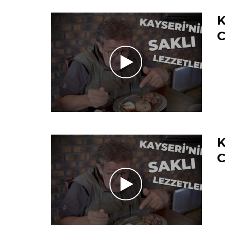
K
C
K
C