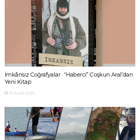
İmkânsız Coğrafyalar · “Haberci” Coşkun Aral’dan
Yeni Kitap
13 Aralık 2025