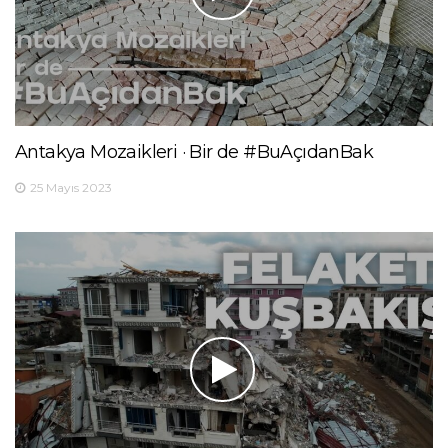
Antakya Mozaikleri · Bir de #BuAçıdanBak
25 Mayıs 2023