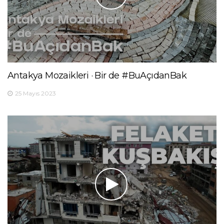
Antakya Mozaikleri · Bir de #BuAçıdanBak
25 Mayıs 2023