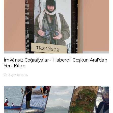
İmkânsız Coğrafyalar · “Haberci” Coşkun Aral’dan
Yeni Kitap
13 Aralık 2025