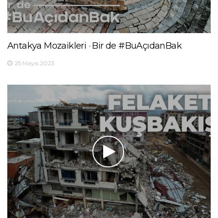
Antakya Mozaikleri · Bir de #BuAçıdanBak
25 Mayıs 2023