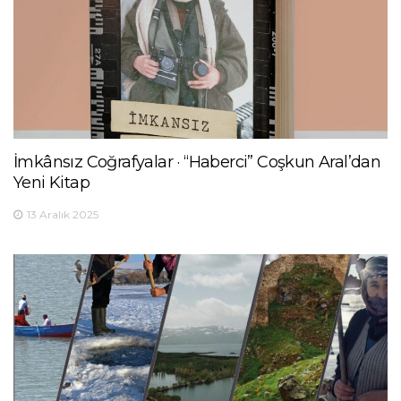
İmkânsız Coğrafyalar · “Haberci” Coşkun Aral’dan
Yeni Kitap
13 Aralık 2025