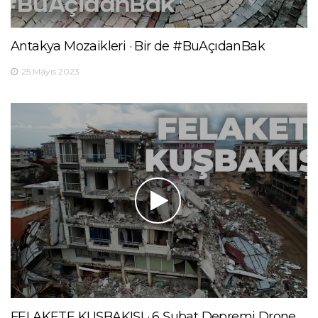
Antakya Mozaikleri · Bir de #BuAçıdanBak
25 Mayıs 2023
FELAKETE KUŞBAKIŞI · 6 Şubat Depremi Drone