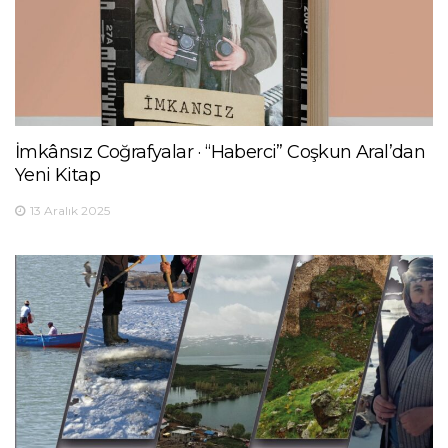
İmkânsız Coğrafyalar · “Haberci” Coşkun Aral’dan
Yeni Kitap
13 Aralık 2025