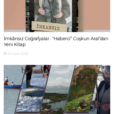
İmkânsız Coğrafyalar · “Haberci” Coşkun Aral’dan
Yeni Kitap
13 Aralık 2025