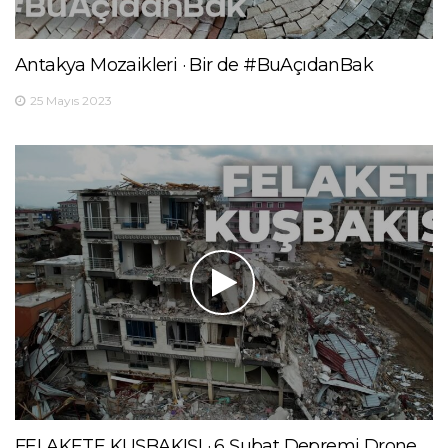
Antakya Mozaikleri · Bir de #BuAçıdanBak
25 Mayıs 2023
FELAKETE KUŞBAKIŞI · 6 Şubat Depremi Drone