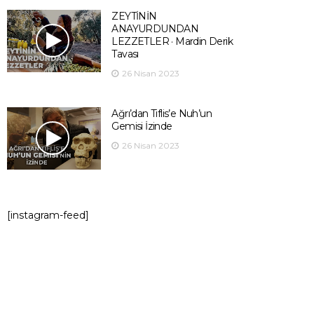
ZEYTİNİN
ANAYURDUNDAN
LEZZETLER · Mardin Derik
Tavası
26 Nisan 2023
Ağrı’dan Tiflis’e Nuh’un
Gemisi İzinde
26 Nisan 2023
[instagram-feed]