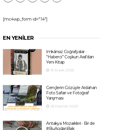
[mc4wp_form id="14"]
EN YENILER
İmkânsız Coğrafyalar ·
“Haberci” Coşkun Aral’dan
Yeni Kitap
13 Aralık 2025
Gençlerin Gözüyle Ardahan
Foto Safari ve Fotoğraf
Yarışması
25 Haziran 2023
Antakya Mozaikleri · Bir de
#BuAçıdanBak