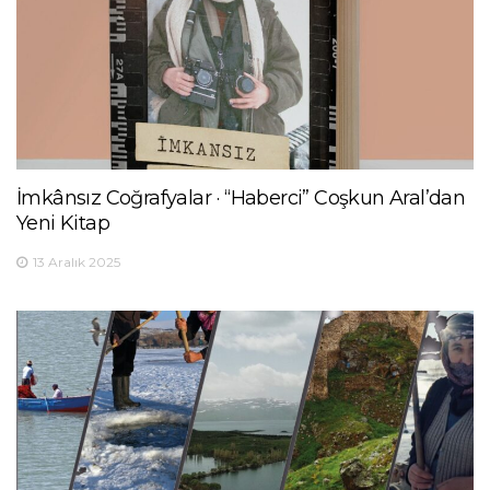
İmkânsız Coğrafyalar · “Haberci” Coşkun Aral’dan
Yeni Kitap
13 Aralık 2025