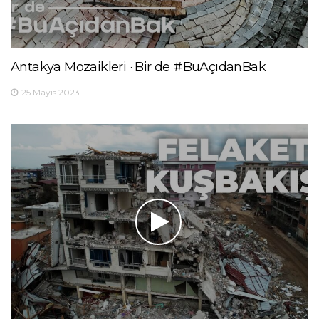
Antakya Mozaikleri · Bir de #BuAçıdanBak
25 Mayıs 2023