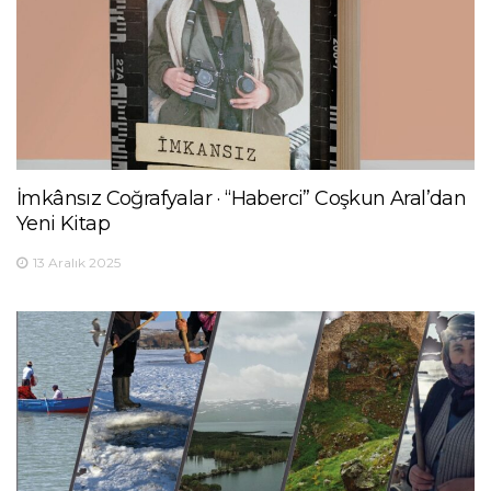
İmkânsız Coğrafyalar · “Haberci” Coşkun Aral’dan
Yeni Kitap
13 Aralık 2025