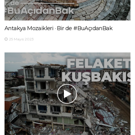
Antakya Mozaikleri · Bir de #BuAçıdanBak
25 Mayıs 2023