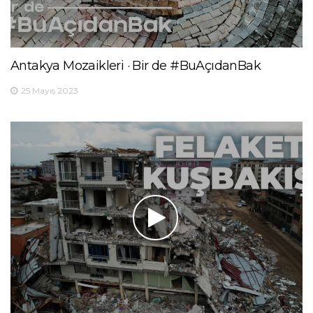
Antakya Mozaikleri · Bir de #BuAçıdanBak
25 Mayıs 2023