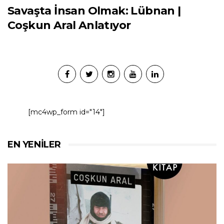
Savaşta İnsan Olmak: Lübnan |
Coşkun Aral Anlatıyor
[mc4wp_form id="14"]
EN YENILER