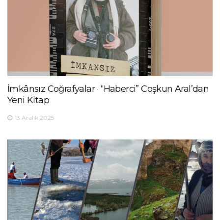
İmkânsız Coğrafyalar · “Haberci” Coşkun Aral’dan
Yeni Kitap
13 Aralık 2025